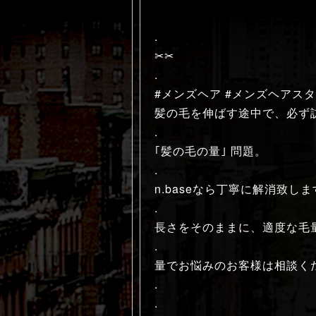
.
✂︎✂︎
.
#メンズヘア #メンズヘアスタ
髪の毛を伸ばす途中で、必ず
.
｢髪の毛の量｣ 問題。
.
n.baseなら丁寧に解消致しま
.
長さをそのままに、適度な毛
.
量でお悩みのお客様は相談く
.
.