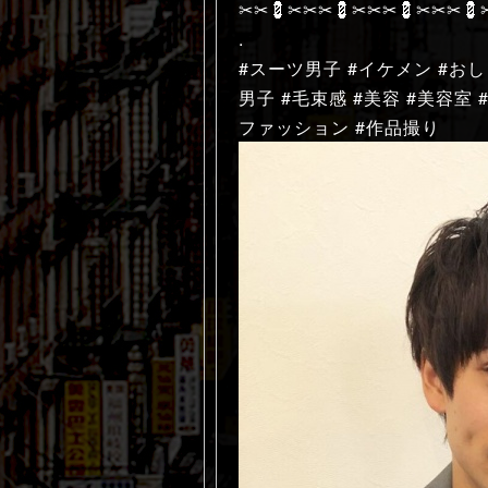
✂︎✂︎💈✂︎✂︎✂︎💈✂︎✂︎✂︎💈✂︎✂︎✂︎💈✂
.
#スーツ男子 #イケメン #おし
男子 #毛束感 #美容 #美容室
ファッション #作品撮り