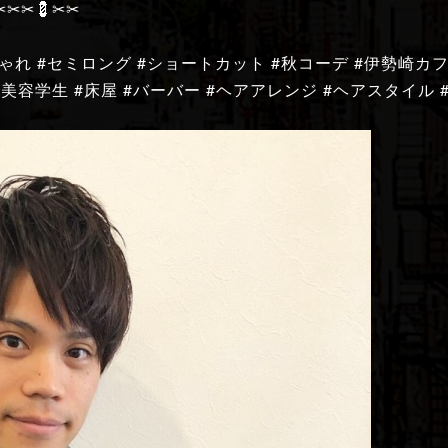
︎✂︎✂︎💈✂︎✂︎
ゃれ #セミロング #ショートカット #秋コーデ #伊勢崎カフ
 #美容学生 #床屋 #バーバー #ヘアアレンジ #ヘアスタイル 