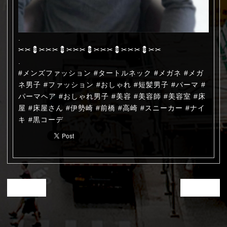
.
✂︎✂︎💈✂︎✂︎✂︎💈✂︎✂︎✂︎💈✂︎✂︎✂︎💈✂︎✂︎✂︎💈✂︎✂︎
.
#メンズファッション #タートルネック #メガネ #メガ
ネ男子 #ファッション #おしゃれ #短髪男子 #パーマ #
パーマヘア #おしゃれ男子 #美容 #美容師 #美容室 #床
屋 #床屋さん #伊勢崎 #前橋 #高崎 #スニーカー #ナイ
キ #黒コーデ
« next
prev »