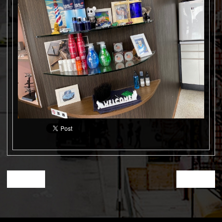
« next
prev »